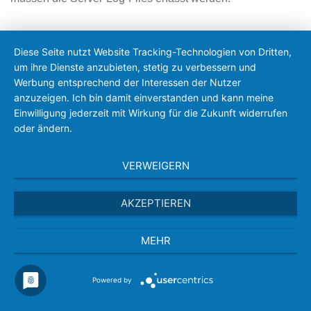
Kontaktformular
Diese Seite nutzt Website Tracking-Technologien von Dritten,
um ihre Dienste anzubieten, stetig zu verbessern und
Werbung entsprechend der Interessen der Nutzer
Wenn Sie uns per Kontaktformular Anfragen zukommen
anzuzeigen. Ich bin damit einverstanden und kann meine
lassen, werden Ihre Angaben aus dem Anfrageformular
Einwilligung jederzeit mit Wirkung für die Zukunft widerrufen
inklusive der von Ihnen dort angegebenen Kontaktdaten
oder ändern.
zwecks Bearbeitung der Anfrage und für den Fall von
Anschlussfragen bei uns gespeichert. Diese Daten geben
VERWEIGERN
wir nicht ohne Ihre Einwilligung weiter.
AKZEPTIEREN
Die Verarbeitung dieser Daten erfolgt auf Grundlage von
Art. 6 Abs. 1 lit. b DSGVO, sofern Ihre Anfrage mit der
MEHR
Erfüllung eines Vertrags zusammenhängt oder zur
Durchführung vorvertraglicher Maßnahmen erforderlich ist.
In allen übrigen Fällen beruht die Verarbeitung auf
Powered by
unserem berechtigten Interesse an der effektiven